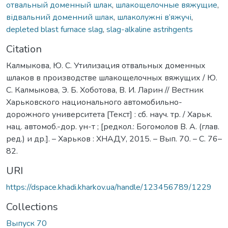
отвальный доменный шлак
,
шлакощелочные вяжущие
,
відвальний доменний шлак
,
шлаколужні в’яжучі
,
depleted blast furnace slag
,
slag-alkaline astrihgents
Citation
Калмыкова, Ю. С. Утилизация отвальных доменных
шлаков в производстве шлакощелочных вяжущих / Ю.
С. Калмыкова, Э. Б. Хоботова, В. И. Ларин // Вестник
Харьковского национального автомобильно-
дорожного университета [Текст] : сб. науч. тр. / Харьк.
нац. автомоб.-дор. ун-т ; [редкол.: Богомолов В. А. (глав.
ред.) и др.]. – Харьков : ХНАДУ, 2015. – Вып. 70. – C. 76–
82.
URI
https://dspace.khadi.kharkov.ua/handle/123456789/1229
Collections
Выпуск 70