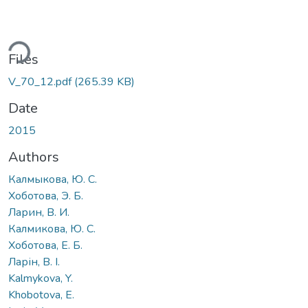
ding...
Files
V_70_12.pdf
(265.39 KB)
Date
2015
Authors
Калмыкова, Ю. С.
Хоботова, Э. Б.
Ларин, В. И.
Калмикова, Ю. С.
Хоботова, Е. Б.
Ларін, В. І.
Kalmykova, Y.
Khobotova, E.