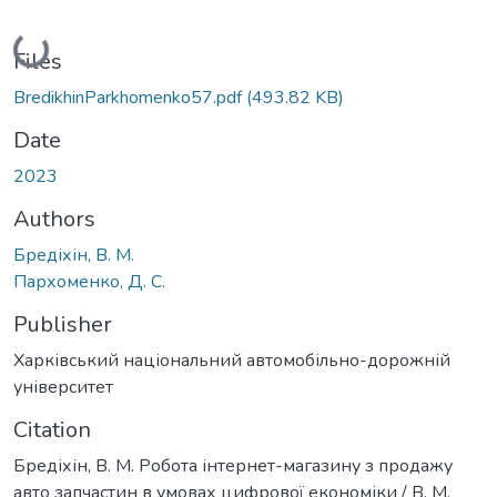
Loading...
Files
BredikhinParkhomenko57.pdf
(493.82 KB)
Date
2023
Authors
Бредіхін, В. М.
Пархоменко, Д. С.
Publisher
Харківський національний автомобільно-дорожній
університет
Citation
Бредіхін, В. М. Робота інтернет-магазину з продажу
авто запчастин в умовах цифрової економіки / В. М.