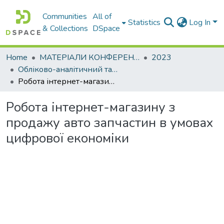
Communities
All of
Statistics
Log In
& Collections
DSpace
Home
МАТЕРІАЛИ КОНФЕРЕНЦІЙ
2023
Обліково-аналітичний та економіко-фінансовий інструментарій управління сучасним підприємством: міжнародний досвід
Робота інтернет-магазину з продажу авто запчастин в умовах цифрової економіки
Робота інтернет-магазину з
продажу авто запчастин в умовах
цифрової економіки