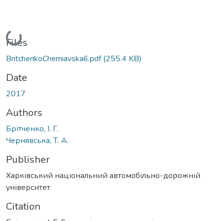
Loading...
Files
BritchenkoCherniavska6.pdf
(255.4 KB)
Date
2017
Authors
Брітченко, І. Г.
Чернявська, Т. А.
Publisher
Харківський національний автомобільно-дорожній
університет
Citation