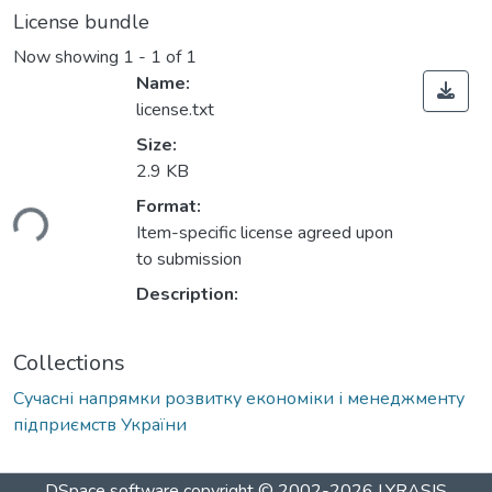
License bundle
Now showing
1 - 1 of 1
Name:
license.txt
Size:
2.9 KB
Format:
ding...
Item-specific license agreed upon
to submission
Description:
Collections
Сучасні напрямки розвитку економіки і менеджменту
підприємств України
DSpace software
copyright © 2002-2026
LYRASIS