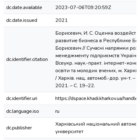
dc.date.available
2023-07-06T09:20:59Z
dc.date.issued
2021
Борисевич, И. С. Оценка воздейст
развитие бизнеса в Республике Бела
Борисевич // Сучасні напрямки роз
менеджменту підприємств України : 
dc.identifier.citation
Всеукр. наук.-практ. інтернет-конф
освіти та молодих вчених, м. Харків,
/ Харків. нац. автомоб.-дор. ун-т. –
2021. – C. 19–22.
dc.identifier.uri
https://dspace.khadi.kharkov.ua/han
dc.language.iso
ru
Харківський національний автомо
dc.publisher
університет