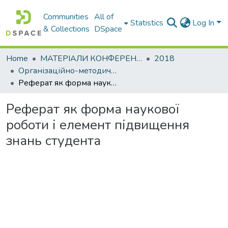
Communities
All of
Statistics
Log In
& Collections
DSpace
Home
МАТЕРІАЛИ КОНФЕРЕНЦІЙ
2018
Організаційно-методичне забезпечення підготовки фахівців в умовах міжнародної наукової та освітньої інтеграції
Реферат як форма наукової роботи і елемент підвищення знань студента
Реферат як форма наукової
роботи і елемент підвищення
знань студента