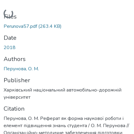
Loading...
Files
Perunova57.pdf
(263.4 KB)
Date
2018
Authors
Перунова, О. М.
Publisher
Харківський національний автомобільно-дорожній
університет
Citation
Перунова, О. М. Реферат як форма наукової роботи і
елемент підвищення знань студента / О. М. Перунова //
Організаційно-методичне забезпечення підготовки