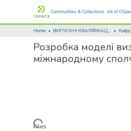
Communities & Collections
All of DSpa
Home
ВИПУСКНІ КВАЛІФІКАЦІЙНІ РОБОТИ
Розробка моделі ви
міжнародному спол
Loading...
Files