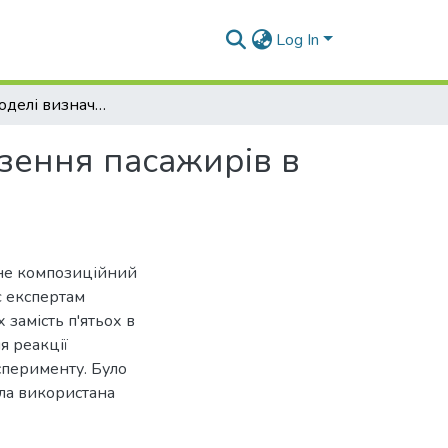
Log In
Розробка моделі визначення попиту на перевезення пасажирів в міжнародному сполученні
зення пасажирів в
 не композиційний
є експертам
 замість п'ятьох в
я реакції
сперименту. Було
ула використана