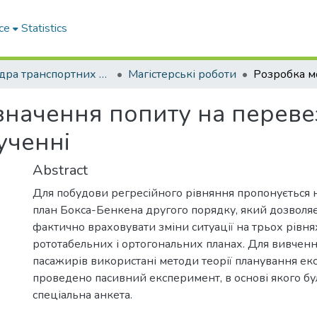
ce
Statistics
Кафедра транспортних систем і логістики
Магістерські роботи
значення попиту на переве
ученні
Abstract
Для побудови регресійного рівняння пропонується
план Бокса-Бенкена другого порядку, який дозволя
фактично враховувати зміни ситуації на трьох рівнях
рототабельних і ортогональних планах. Для вивченн
пасажирів використані методи теорії планування ек
проведено пасивний експеримент, в основі якого б
спеціальна анкета.