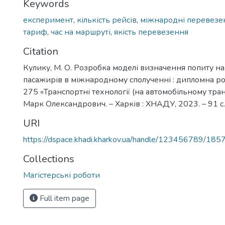
Keywords
експеримент
,
кількість рейсів
,
міжнародні перевезе
тариф
,
час на маршруті
,
якість перевезення
Citation
Кулику, М. О. Розробка моделі визначення попиту н
пасажирів в міжнародному сполученні : дипломна роб
275 «Транспортні технології (на автомобільному тран
Марк Олександрович. – Харків : ХНАДУ, 2023. – 91 с.
URI
https://dspace.khadi.kharkov.ua/handle/123456789/185
Collections
Магістерські роботи
Full item page