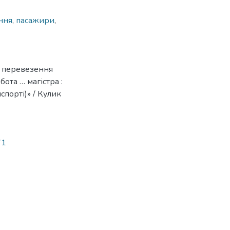
ння
,
пасажири
,
а перевезення
ота … магістра :
спорті)» / Кулик
71