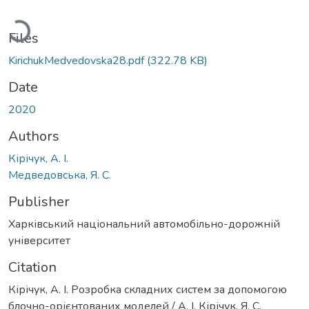
Loading...
Files
KirichukMedvedovska28.pdf
(322.78 KB)
Date
2020
Authors
Кірічук, А. І.
Медведовська, Я. С.
Publisher
Харківський національний автомобільно-дорожній
університет
Citation
Кірічук, А. І. Розробка складних систем за допомогою
блочно-орієнтованих моделей / А. І. Кірічук, Я. С.