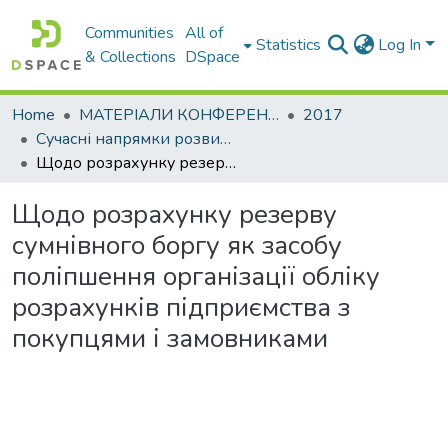
Communities
All of
Statistics
Log In
& Collections
DSpace
Home
МАТЕРІАЛИ КОНФЕРЕНЦІЙ
2017
Сучасні напрямки розвитку економіки і менеджменту на підприємствах України
Щодо розрахунку резерву сумнівного боргу як засобу поліпшення організації обліку розрахунків підприємства з покупцями і замовниками
Щодо розрахунку резерву
сумнівного боргу як засобу
поліпшення організації обліку
розрахунків підприємства з
покупцями і замовниками