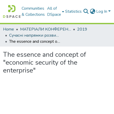
Communities
All of
Statistics
Log In
& Collections
DSpace
Home
МАТЕРІАЛИ КОНФЕРЕНЦІЙ
2019
Сучасні напрямки розвитку економіки і менеджменту на підприємствах України
The essence and concept of "economic security of the enterprise"
The essence and concept of
"economic security of the
enterprise"