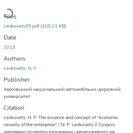
Loading...
Files
Levkovets59.pdf
(105.21 KB)
Date
2019
Authors
Levkovets, N. P.
Publisher
Харківський національний автомобільно-дорожній
університет
Citation
Levkovets, N. P. The essence and concept of "economic
security of the enterprise" / N. P. Levkovets // Сучасні
напрямки розвитку економіки і менеджменту на