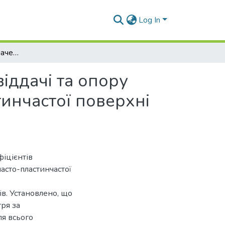
Log In
Залежності для визначення коефіцієнтів тепловіддачі та опору повітря для теплообмінників із трубчасто-пластинчастої поверхні теплообміну
іддачі та опору
тинчастої поверхні
іцієнтів
часто-пластинчастої
ів. Установлено, що
ря за
я всього