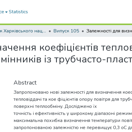
ce
Statistics
Вісник Харківського національного автомобільно-дорожнього університету / Вестник Харьковского национального автомобильно-дорожного университета
Випуск 105
ачення коефіцієнтів теплов
мінників із трубчасто-плас
Abstract
Запропоновано нові залежності для визначення коеф
тепловіддачі та кое фіцієнтів опору повітря для труб
поверхні теплообміну. Досліджено їх
точність і ефективність у широкому діапазоні режим
максимальна похибка визначення температури повіт
запропонованою залежністю не перевищує 0,3 oC дл