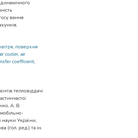
одинамічного
ність
тосу вання
хунків.
вітря
,
поверхня
air cooler
,
air
nsfer coefficient
,
єнтів тепловіддачі
астинчастої
ко, А. В.
омобільно-
i науки України,
а (гол. ред.) та iн.