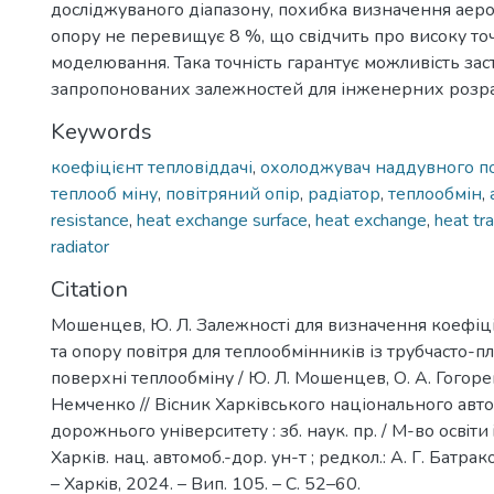
досліджуваного діапазону, похибка визначення аер
опору не перевищує 8 %, що свідчить про високу точ
моделювання. Така точність гарантує можливість зас
запропонованих залежностей для інженерних розра
Keywords
коефіцієнт тепловіддачі
,
охолоджувач наддувного по
теплооб міну
,
повітряний опір
,
радіатор
,
теплообмін
,
resistance
,
heat exchange surface
,
heat exchange
,
heat tra
radiator
Citation
Мошенцев, Ю. Л. Залежності для визначення коефіці
та опору повітря для теплообмінників із трубчасто-пл
поверхні теплообміну / Ю. Л. Мошенцев, О. А. Гогорен
Немченко // Вісник Харківського національного авт
дорожнього університету : зб. наук. пр. / М-во освiти 
Харків. нац. автомоб.-дор. ун-т ; редкол.: А. Г. Батраков
– Харкiв, 2024. – Вип. 105. – С. 52–60.