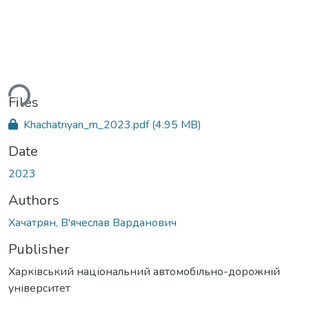
ding...
Files
Khachatriyan_m_2023.pdf
(4.95 MB)
Date
2023
Authors
Хачатрян, В'ячеслав Варданович
Publisher
Харківський національний автомобільно-дорожній
університет