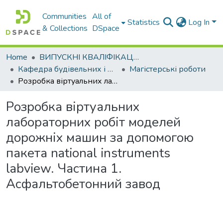
Communities
All of
Statistics
Log In
& Collections
DSpace
Home
ВИПУСКНІ КВАЛІФІКАЦІЙНІ РОБОТИ
Кафедра будівельних і дорожніх машин
Магістерські роботи
Розробка віртуальних лабораторних робіт моделей дорожніх машин за допомогою пакета national instruments labview. Частина 1. Асфальтобетонний завод
Розробка віртуальних
лабораторних робіт моделей
дорожніх машин за допомогою
пакета national instruments
labview. Частина 1.
Асфальтобетонний завод