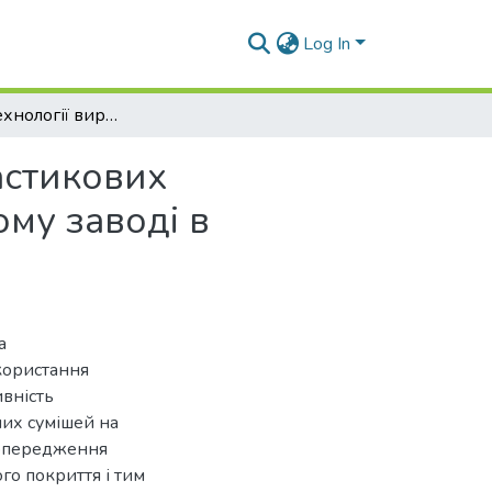
Log In
Розробка технології виробництва щебенево-мастикових асфальтобетонних сумішей на асфальтобетонному заводі в Дніпропетровській області
астикових
му заводі в
а
користання
вність
их сумішей на
попередження
о покриття і тим