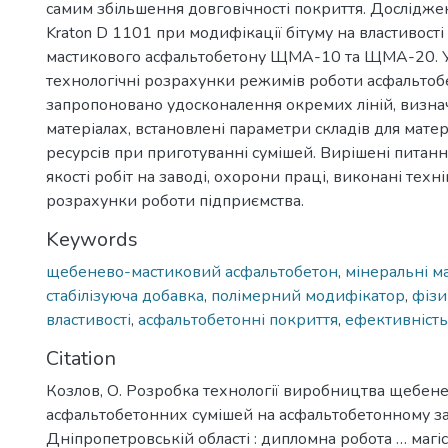
самим збільшення довговічності покриття. Дослідже
Kraton D 1101 при модифікації бітуму на властивост
мастикового асфальтобетону ЩМА-10 та ЩМА-20. У
технологічні розрахунки режимів роботи асфальтоб
запропоновано удосконалення окремих ліній, визна
матеріалах, встановлені параметри складів для матер
ресурсів при приготуванні сумішей. Вирішені питан
якості робіт на заводі, охорони праці, виконані техн
розрахунки роботи підприємства.
Keywords
щебенево-мастиковий асфальтобетон
,
мінеральні м
стабілізуюча добавка
,
полімерний модифікатор
,
фізи
властивості
,
асфальтобетонні покриття
,
ефективність
Citation
Козлов, О. Розробка технології виробництва щебен
асфальтобетонних сумішей на асфальтобетонному за
Дніпропетровській області : дипломна робота … магіс