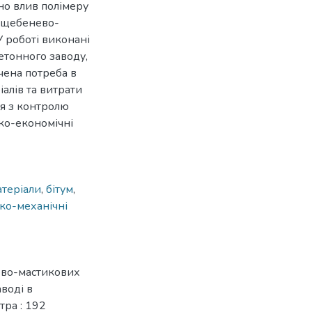
но влив полімеру
і щебенево-
 роботі виконані
етонного заводу,
чена потреба в
іалів та витрати
ня з контролю
іко-економічні
атеріали
,
бітум
,
ко-механічні
ево-мастикових
воді в
тра : 192