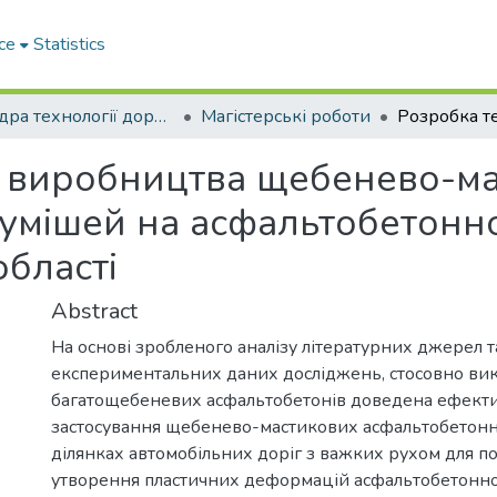
ce
Statistics
Кафедра технології дорожньо-будівельних матеріалів
Магістерські роботи
ї виробництва щебенево-м
умішей на асфальтобетонно
області
Abstract
На основі зробленого аналізу літературних джерел т
експериментальних даних досліджень, стосовно ви
багатощебеневих асфальтобетонів доведена ефекти
застосування щебенево-мастикових асфальтобетонн
ділянках автомобільних доріг з важких рухом для 
утворення пластичних деформацій асфальтобетонног