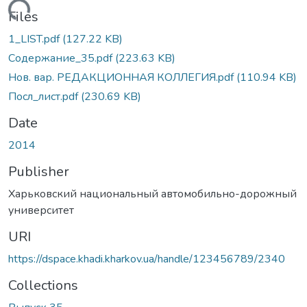
Loading...
Files
1_LIST.pdf
(127.22 KB)
Cодержание_35.pdf
(223.63 KB)
Нов. вар. РЕДАКЦИОННАЯ КОЛЛЕГИЯ.pdf
(110.94 KB)
Посл_лист.pdf
(230.69 KB)
Date
2014
Publisher
Харьковский национальный автомобильно-дорожный
университет
URI
https://dspace.khadi.kharkov.ua/handle/123456789/2340
Collections