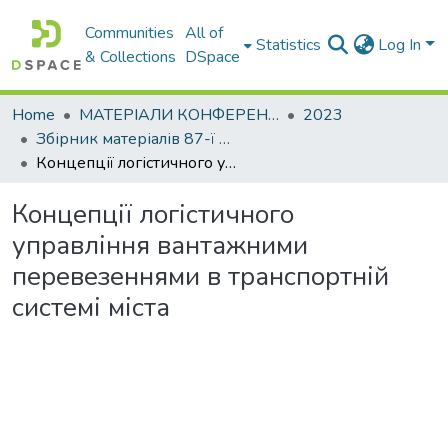
Communities
All of
Statistics
Log In
& Collections
DSpace
Home
МАТЕРІАЛИ КОНФЕРЕНЦІЙ
2023
Збірник матеріалів 87-ї Міжнародної науково-технічної та науково-методичної конференції університету. Секція транспортних технологій
Концепції логістичного управління вантажними перевезеннями в транспортній системі міста
Концепції логістичного
управління вантажними
перевезеннями в транспортній
системі міста