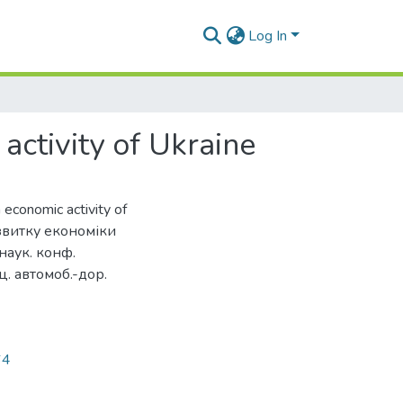
Log In
activity of Ukraine
n economic activity of
розвитку економіки
наук. конф.
ц. автомоб.-дор.
64