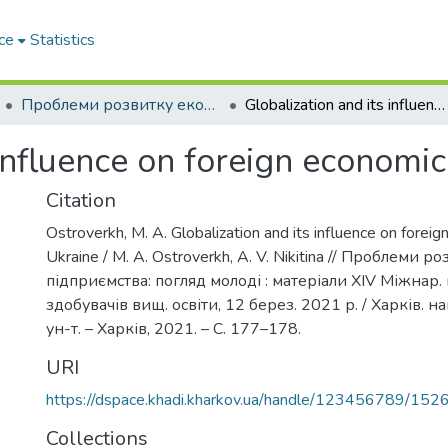
ce
Statistics
Проблеми розвитку економіки підприємства: погляд молоді
Globalization and its influence on foreign economic activity of Ukraine
influence on foreign economic 
Citation
Ostroverkh, M. A. Globalization and its influence on foreig
Ukraine / М. А. Ostroverkh, A. V. Nikitina // Проблеми 
підприємства: погляд молоді : матеріали XIV Міжнар. 
здобувачів вищ. освіти, 12 берез. 2021 р. / Харків. на
ун-т. – Харків, 2021. – С. 177–178.
URI
https://dspace.khadi.kharkov.ua/handle/123456789/152
Collections