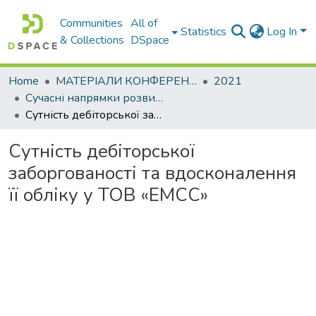
Communities
All of
Statistics
Log In
& Collections
DSpace
Home
МАТЕРІАЛИ КОНФЕРЕНЦІЙ
2021
Сучасні напрямки розвитку економіки і менеджменту підприємств України
Сутність дебіторської заборгованості та вдосконалення її обліку у ТОВ «ЕМСС»
Сутність дебіторської
заборгованості та вдосконалення
її обліку у ТОВ «ЕМСС»