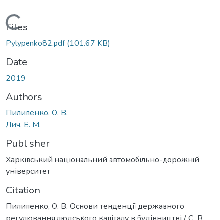
Loading...
Files
Pylypenko82.pdf
(101.67 KB)
Date
2019
Authors
Пилипенко, О. В.
Лич, В. М.
Publisher
Харківський національний автомобільно-дорожній
університет
Citation
Пилипенко, О. В. Основи тенденції державного
регулювання людського капіталу в будівництві / О. В.