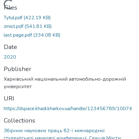
Loading...
Files
Tytul.pdf
(422.19 KB)
zmist.pdf
(541.81 KB)
last page.pdf
(334.08 KB)
Date
2020
Publisher
Харківський національний автомобільно-дорожній
університет
URI
https://dspace.khadi.kharkov.ua/handle/123456789/10074
Collections
Збірник наукових праць 82-ї міжнародної
студентської наукової конференції. Секція Мости,