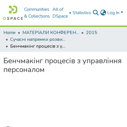
Communities
All of
Statistics
Log In
& Collections
DSpace
Home
МАТЕРІАЛИ КОНФЕРЕНЦІЙ
2015
Сучасні напрямки розвитку економіки і менеджменту на підприємствах України
Бенчмакінг процесів з управління персоналом
Бенчмакінг процесів з управління
персоналом