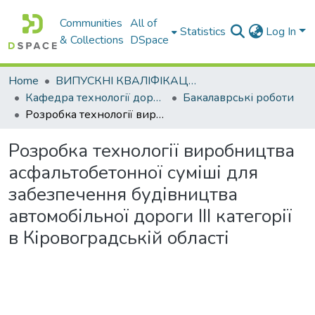
Communities
All of
Statistics
Log In
& Collections
DSpace
Home
ВИПУСКНІ КВАЛІФІКАЦІЙНІ РОБОТИ
Кафедра технології дорожньо-будівельних матеріалів
Бакалаврські роботи
Розробка технології виробництва асфальтобетонної суміші для забезпечення будівництва автомобільної дороги ІІІ категорії в Кіровоградській області
Розробка технології виробництва
асфальтобетонної суміші для
забезпечення будівництва
автомобільної дороги ІІІ категорії
в Кіровоградській області