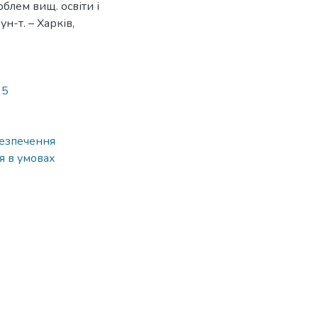
облем вищ. освіти і
ун-т. – Харків,
35
безпечення
я в умовах