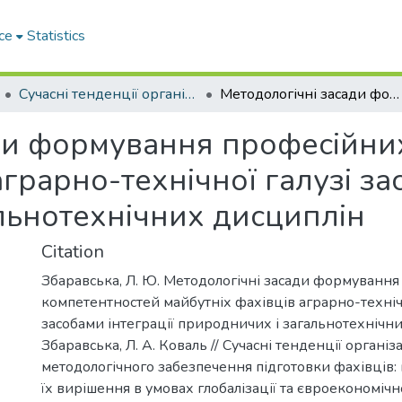
ce
Statistics
Сучасні тенденції організаційнометодологічного забезпечення підготовки фахівців: проблеми та шляхи їх вирішення в умовах глобалізації та євроекономічної інтеграції
Методологічні засади формування професійних компетентностей майбутніх фахівців аграрно-технічної галузі засобами інтеграції природничих і загальнотехнічних дисциплін
ди формування професійни
аграрно-технічної галузі за
льнотехнічних дисциплін
Citation
Збаравська, Л. Ю. Методологічні засади формуванн
компетентностей майбутніх фахівців аграрно-технічн
засобами інтеграції природничих і загальнотехнічни
Збаравська, Л. А. Коваль // Сучасні тенденції організ
методологічного забезпечення підготовки фахівців:
їх вирішення в умовах глобалізації та євроекономічної