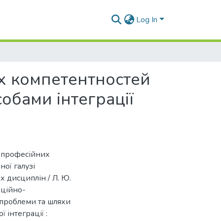
Log In
х компетентностей
собами інтеграції
я професійних
ої галузі
х дисциплін / Л. Ю.
аційно-
 проблеми та шляхи
 інтеграції :