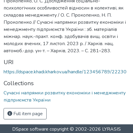
Прокопенко, О. С. Дослідження соціально-
психологічних особливостей відносин в колективі, як
складова менеджменту / О. С. Прокопенко, Н. П.
Прокопенко // Сучасні напрямки розвитку економіки і
менеджменту підприємств України : зб. матеріалів
міжнар. наук.-практ. конф. здобувачів вищ. освіти і
молодих вчених, 17 листоп. 2023 р. / Харків. нац.
автомоб.-дор. ун-т. – Харків, 2023. – С. 281–283.
URI
https://dspace.khadi.kharkov.ua/handle/123456789/22230
Collections
Сучасні напрямки розвитку економіки і менеджменту
підприємств України
Full item page
DSpace software
copyright © 2002-2026
LYRASIS