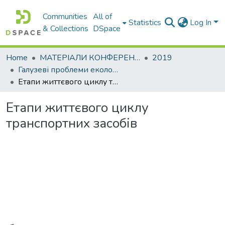
Communities
All of
Statistics
Log In
& Collections
DSpace
Home
МАТЕРІАЛИ КОНФЕРЕНЦІЙ
2019
Галузеві прoблеми екoлoгічнoї безпеки
Етапи життєвого циклу транспортних засобів
Етапи життєвого циклу
транспортних засобів