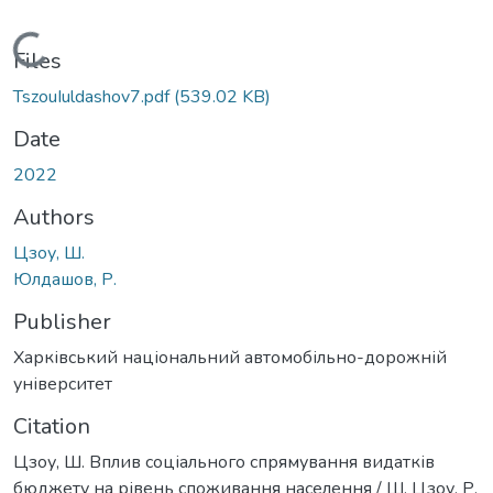
Loading...
Files
TszouIuldashov7.pdf
(539.02 KB)
Date
2022
Authors
Цзоу, Ш.
Юлдашов, Р.
Publisher
Харківський національний автомобільно-дорожній
університет
Citation
Цзоу, Ш. Вплив соціального спрямування видатків
бюджету на рівень споживання населення / Ш. Цзоу, Р.