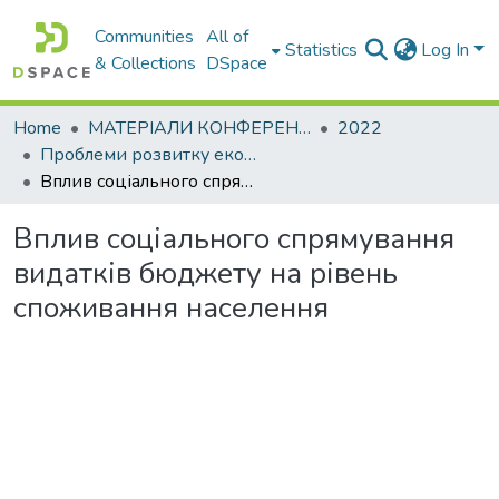
Communities
All of
Statistics
Log In
& Collections
DSpace
Home
МАТЕРІАЛИ КОНФЕРЕНЦІЙ
2022
Проблеми розвитку економіки підприємства: погляд молоді
Вплив соціального спрямування видатків бюджету на рівень споживання населення
Вплив соціального спрямування
видатків бюджету на рівень
споживання населення