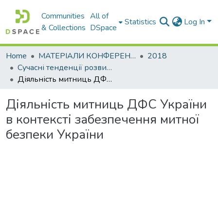
Communities
All of
Statistics
Log In
& Collections
DSpace
Home
МАТЕРІАЛИ КОНФЕРЕНЦІЙ
2018
Сучасні тенденції розвитку світової економіки
Діяльність митниць ДФС України в контексті забезпечення митної безпеки України
Діяльність митниць ДФС України
в контексті забезпечення митної
безпеки України