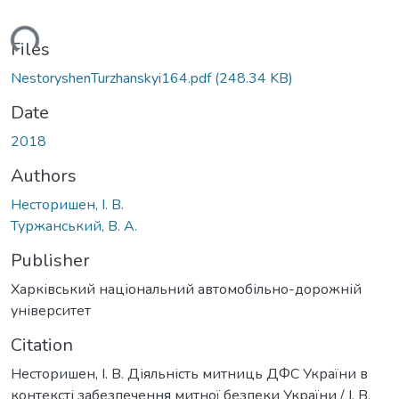
oading...
Files
NestoryshenTurzhanskyi164.pdf
(248.34 KB)
Date
2018
Authors
Несторишен, І. В.
Туржанський, В. А.
Publisher
Харківський національний автомобільно-дорожній
університет
Citation
Несторишен, І. В. Діяльність митниць ДФС України в
контексті забезпечення митної безпеки України / І. В.