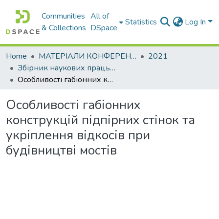
Communities
All of
Statistics
Log In
& Collections
DSpace
Home
МАТЕРІАЛИ КОНФЕРЕНЦІЙ
2021
Збірник наукових праць 83-ї міжнародної студентської наукової конференції. Секція : Мости, конструкції та будівельна механіка
Особливості габіонних конструкцій підпірних стінок та укріплення відкосів при будівництві мостів
Особливості габіонних
конструкцій підпірних стінок та
укріплення відкосів при
будівництві мостів