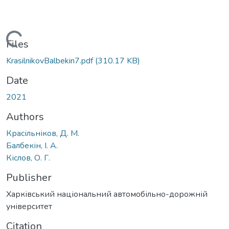
Loading...
Files
KrasilnikovBalbekin7.pdf
(310.17 KB)
Date
2021
Authors
Красільніков, Д. М.
Балбекін, І. А.
Кіслов, О. Г.
Publisher
Харківський національний автомобільно-дорожній
університет
Citation