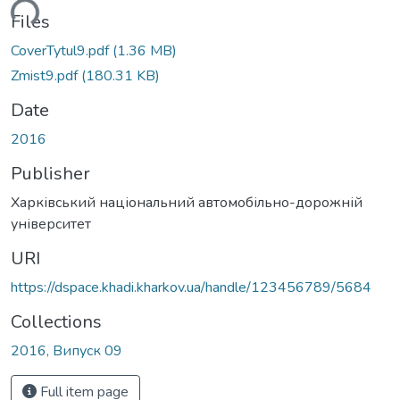
ading...
Files
CoverTytul9.pdf
(1.36 MB)
Zmist9.pdf
(180.31 KB)
Date
2016
Publisher
Харківський національний автомобільно-дорожній
університет
URI
https://dspace.khadi.kharkov.ua/handle/123456789/5684
Collections
2016, Випуск 09
Full item page