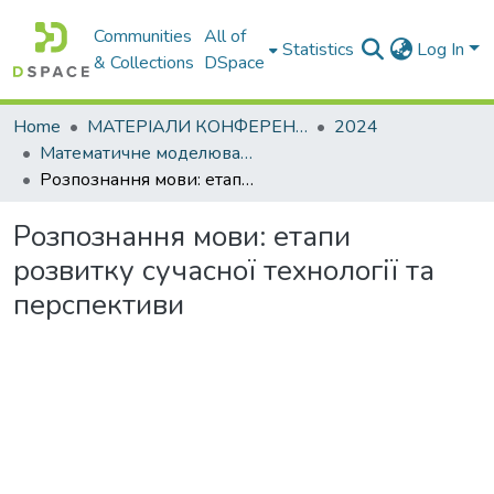
Communities
All of
Statistics
Log In
& Collections
DSpace
Home
МАТЕРІАЛИ КОНФЕРЕНЦІЙ
2024
Математичне моделювання та інформаційні технології сучасності
Розпознання мови: етапи розвитку сучасної технології та перспективи
Розпознання мови: етапи
розвитку сучасної технології та
перспективи