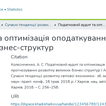
ce
Statistics
Сучасні тенденції розвитку світової економіки
Податковий аудит та оптимізація оподаткування в прогнозуванні розвитку великих бізнес-структур
а оптимізація оподаткуванн
знес-структур
Citation
Колєсніченко, А. С. Податковий аудит та оптимізація
прогнозуванні розвитку великих бізнес-структур / А. 
Сучасні тенденції розвитку світової економіки : зб. м
наук.-практ. конф., 18 трав. 2018 р. / Харків. нац. авт
Харкiв, 2018. – С. 256–258.
URI
https://dspace.khadi.kharkov.ua/handle/123456789/124