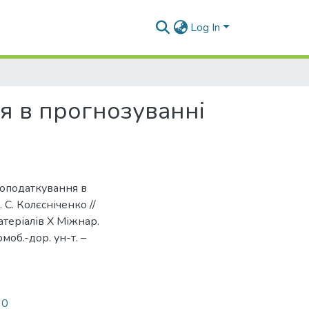
Log In
я в прогнозуванні
 оподаткування в
С. Колєсніченко //
атеріалів Х Міжнар.
омоб.-дор. ун-т. –
30