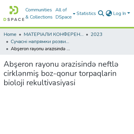
Communities
All of
Statistics
Log In
& Collections
DSpace
Home
МАТЕРІАЛИ КОНФЕРЕНЦІЙ
2023
Сучасні напрямки розвитку економіки і менеджменту підприємств України
Abşeron rayonu ərazisində neftlə cirklənmiş boz-qonur torpaqlarin bioloji rekultivasiyasi
Abşeron rayonu ərazisində neftlə
cirklənmiş boz-qonur torpaqlarin
bioloji rekultivasiyasi