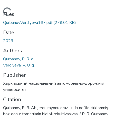
Loading...
Files
QurbanovVerdiyeva167.pdf
(278.01 KB)
Date
2023
Authors
Qurbanov, R. R. o.
Verdiyeva, V. Q. q.
Publisher
Харківський національний автомобільно-дорожній
університет
Citation
Qurbanov, R. R. Abşeron rayonu ərazisində neftlə cirklənmiş
boz-qonur torpaqlarin bioloji rekultivasiyasi / R. R. Qurbanov,