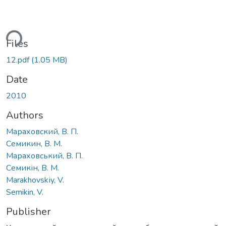
ding...
Files
12.pdf
(1.05 MB)
Date
2010
Authors
Мараховский, В. П.
Семикин, В. М.
Мараховський, В. П.
Семикін, В. М.
Marakhovskіy, V.
Semikin, V.
Publisher