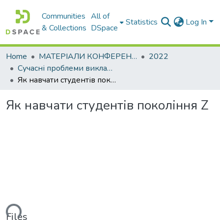
Communities
All of
Statistics
Log In
& Collections
DSpace
Home
МАТЕРІАЛИ КОНФЕРЕНЦІЙ
2022
Сучасні проблеми викладання іноземних мов у закладах освіти
Як навчати студентів покоління Z
Як навчати студентів покоління Z
ading...
Files