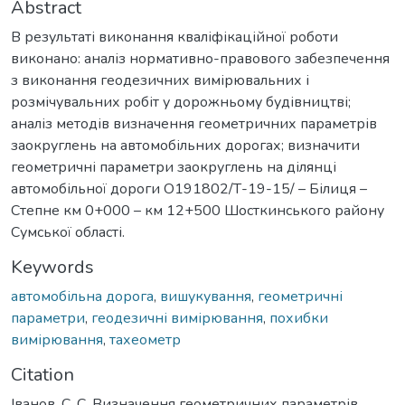
Abstract
В результаті виконання кваліфікаційної роботи
виконано: аналіз нормативно-правового забезпечення
з виконання геодезичних вимірювальних і
розмічувальних робіт у дорожньому будівництві;
аналіз методів визначення геометричних параметрів
заокруглень на автомобільних дорогах; визначити
геометричні параметри заокруглень на ділянці
автомобільної дороги О191802/Т-19-15/ – Білиця –
Степне км 0+000 – км 12+500 Шосткинського району
Сумської області.
Keywords
автомобільна дорога
,
вишукування
,
геометричні
параметри
,
геодезичні вимірювання
,
похибки
вимірювання
,
тахеометр
Citation
Іванов, C. C. Визначення геометричних параметрів