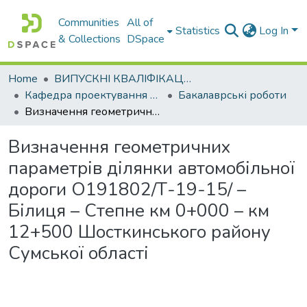
Communities
All of
Statistics
Log In
& Collections
DSpace
Home
ВИПУСКНІ КВАЛІФІКАЦІЙНІ РОБОТИ
Кафедра проектування доріг, геодезії і землеустрою
Бакалаврські роботи
Визначення геометричних параметрів ділянки автомобільної дороги О191802/Т-19-15/ – Білиця – Степне км 0+000 – км 12+500 Шосткинського району Сумської області
Визначення геометричних
параметрів ділянки автомобільної
дороги О191802/Т-19-15/ –
Білиця – Степне км 0+000 – км
12+500 Шосткинського району
Сумської області