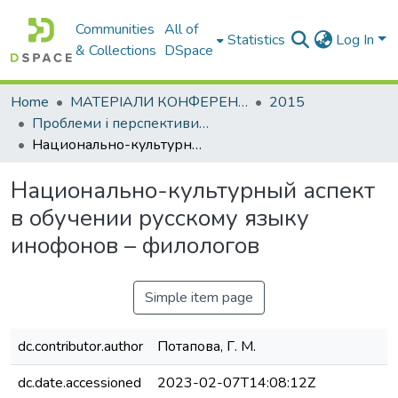
Communities
All of
Statistics
Log In
& Collections
DSpace
Home
МАТЕРІАЛИ КОНФЕРЕНЦІЙ
2015
Проблеми і перспективи мовної підготовки іноземних студентів
Национально-культурный аспект в обучении русскому языку инофонов – филологов
Национально-культурный аспект
в обучении русскому языку
инофонов – филологов
Simple item page
dc.contributor.author
Потапова, Г. М.
dc.date.accessioned
2023-02-07T14:08:12Z