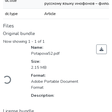
dc.title
русскому языку инофонов – филол
dc.type
Article
Files
Original bundle
Now showing
1 - 1 of 1
Name:
Potapova52.pdf
Size:
2.15 MB
ading...
Format:
Adobe Portable Document
Format
Description:
License bundle