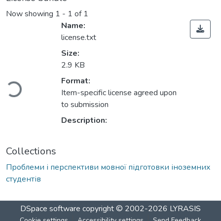
Now showing
1 - 1 of 1
Name:
license.txt
Size:
2.9 KB
ading...
Format:
Item-specific license agreed upon
to submission
Description:
Collections
Проблеми і перспективи мовної підготовки іноземних
студентів
DSpace software
copyright © 2002-2026
LYRASIS
Cookie settings
Accessibility settings
Send Feedback