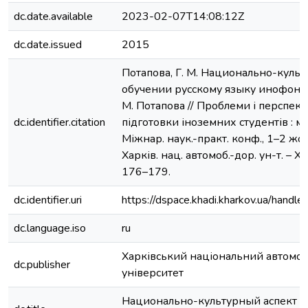
dc.date.available
2023-02-07T14:08:12Z
dc.date.issued
2015
Потапова, Г. М. Национально-культ
обучении русскому языку инофонов 
М. Потапова // Проблеми і перспек
dc.identifier.citation
підготовки іноземних студентів : м
Міжнар. наук.-практ. конф., 1–2 жов
Харків. нац. автомоб.-дор. ун-т. – Ха
176–179.
dc.identifier.uri
https://dspace.khadi.kharkov.ua/han
dc.language.iso
ru
Харківський національний автомо
dc.publisher
університет
Национально-культурный аспект в