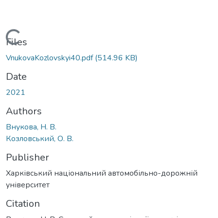
Loading...
Files
VnukovaKozlovskyi40.pdf
(514.96 KB)
Date
2021
Authors
Внукова, Н. В.
Козловський, О. В.
Publisher
Харківський національний автомобільно-дорожній
університет
Citation