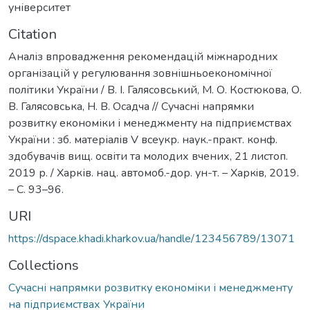
університет
Citation
Аналіз впровадження рекомендацій міжнародних
організацій у регулювання зовнішньоекономічної
політики України / В. І. Галясовський, М. О. Костюкова, О.
В. Галясовська, Н. В. Осадча // Сучасні напрямки
розвитку економіки і менеджменту на підприємствах
України : зб. матеріалів V всеукр. наук.-практ. конф.
здобувачів вищ. освіти та молодих вчених, 21 листоп.
2019 р. / Харків. нац. автомоб.-дор. ун-т. – Харкiв, 2019.
– С. 93–96.
URI
https://dspace.khadi.kharkov.ua/handle/123456789/13071
Collections
Сучасні напрямки розвитку економіки і менеджменту
на підприємствах України