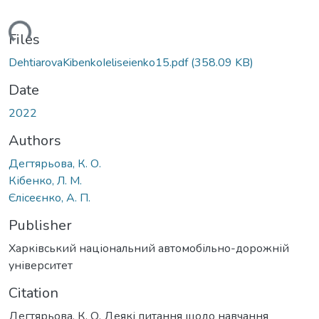
oading...
Files
DehtiarovaKibenkoIeliseienko15.pdf
(358.09 KB)
Date
2022
Authors
Дегтярьова, К. О.
Кібенко, Л. М.
Єлісеєнко, А. П.
Publisher
Харківський національний автомобільно-дорожній
університет
Citation
Дегтярьова, К. О. Деякі питання щодо навчання