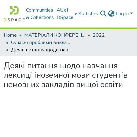
Communities
All of
Statistics
Log In
& Collections
DSpace
Home
МАТЕРІАЛИ КОНФЕРЕНЦІЙ
2022
Сучасні проблеми викладання іноземних мов у закладах освіти
Деякі питання щодо навчання лексиці іноземної мови студентів немовних закладів вищої освіти
Деякі питання щодо навчання
лексиці іноземної мови студентів
немовних закладів вищої освіти