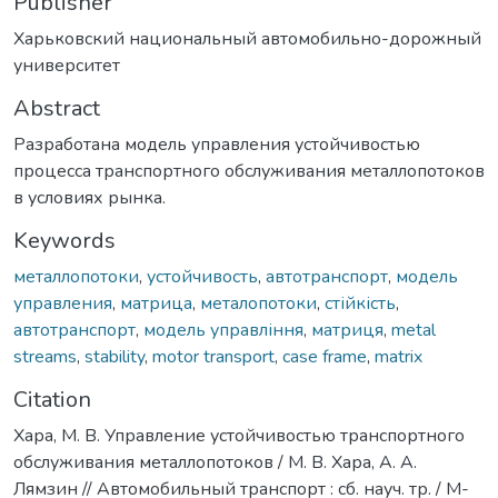
Publisher
Харьковский национальный автомобильно-дорожный
университет
Abstract
Разработана модель управления устойчивостью
процесса транспортного обслуживания металлопотоков
в условиях рынка.
Keywords
металлопотоки
,
устойчивость
,
автотранспорт
,
модель
управления
,
матрица
,
металопотоки
,
стійкість
,
автотранспорт
,
модель управління
,
матриця
,
metal
streams
,
stability
,
motor transport
,
case frame
,
matrix
Citation
Хара, М. В. Управление устойчивостью транспортного
обслуживания металлопотоков / М. В. Хара, А. А.
Лямзин // Автомобильный транспорт : сб. науч. тр. / М-