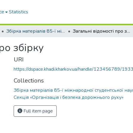
ce
Statistics
Збірка матеріалів 85-ї міжнародної студентської наукової конференції. Секція «Організація і безпека дорожнього руху»
Загальні відомості про збірку
ро збірку
URI
https://dspace.khadi.kharkov.ua/handle/123456789/193
Collections
Збірка матеріалів 85-ї міжнародної студентської на
Секція «Організація і безпека дорожнього руху»
Full item page