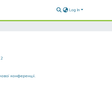
Log In
32
укової конференції.