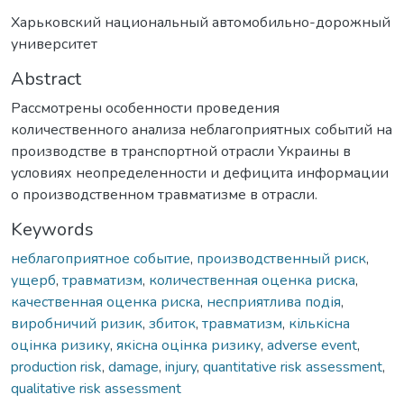
Харьковский национальный автомобильно-дорожный
университет
Abstract
Рассмотрены особенности проведения
количественного анализа неблагоприятных событий на
производстве в транспортной отрасли Украины в
условиях неопределенности и дефицита информации
о производственном травматизме в отрасли.
Keywords
неблагоприятное событие
,
производственный риск
,
ущерб
,
травматизм
,
количественная оценка риска
,
качественная оценка риска
,
несприятлива подія
,
виробничий ризик
,
збиток
,
травматизм
,
кількісна
оцінка ризику
,
якісна оцінка ризику
,
adverse event
,
production risk
,
damage
,
injury
,
quantitative risk assessment
,
qualitative risk assessment