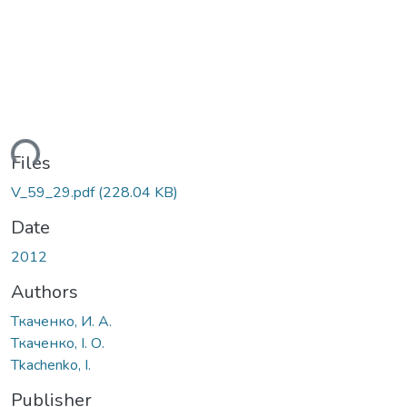
ding...
Files
V_59_29.pdf
(228.04 KB)
Date
2012
Authors
Ткаченко, И. А.
Ткаченко, І. О.
Tkachenko, I.
Publisher