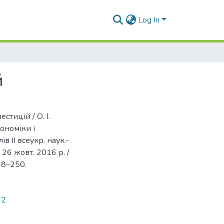
Log In
й
стицій / О. І.
кономіки і
в ІІ всеукр. наук.-
 26 жовт. 2016 р. /
248–250.
42