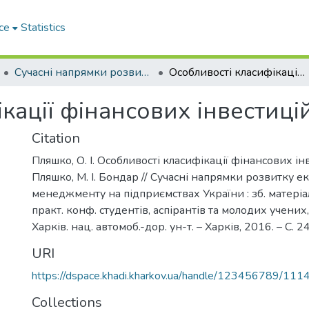
ce
Statistics
Сучасні напрямки розвитку економіки і менеджменту на підприємствах України
Особливості класифікації фінансових інвестицій
кації фінансових інвестиці
Citation
Пляшко, О. І. Особливості класифікації фінансових інве
Пляшко, М. І. Бондар // Сучасні напрямки розвитку е
менеджменту на підприємствах України : зб. матеріалі
практ. конф. студентів, аспірантів та молодих учених,
Харків. нац. автомоб.-дор. ун-т. – Харків, 2016. – С. 
URI
https://dspace.khadi.kharkov.ua/handle/123456789/111
Collections