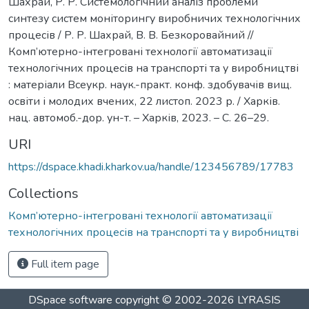
Шахрай, Р. Р. Системологічний аналіз проблеми
синтезу систем моніторингу виробничих технологічних
процесів / Р. Р. Шахрай, В. В. Безкоровайний //
Комп’ютерно-інтегровані технології автоматизації
технологічних процесів на транспорті та у виробництві
: матеріали Всеукр. наук.-практ. конф. здобувачів вищ.
освіти і молодих вчених, 22 листоп. 2023 р. / Харків.
нац. автомоб.-дор. ун-т. – Харків, 2023. – С. 26–29.
URI
https://dspace.khadi.kharkov.ua/handle/123456789/17783
Collections
Комп’ютерно-інтегровані технології автоматизації
технологічних процесів на транспорті та у виробництві
Full item page
DSpace software
copyright © 2002-2026
LYRASIS