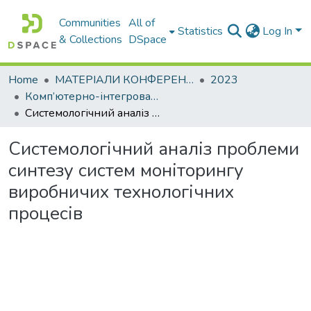
Communities
All of
Statistics
Log In
& Collections
DSpace
Home
МАТЕРІАЛИ КОНФЕРЕНЦІЙ
2023
Комп’ютерно-інтегровані технології автоматизації технологічних процесів на транспорті та у виробництві
Системологічний аналіз проблеми синтезу систем моніторингу виробничих технологічних процесів
Системологічний аналіз проблеми
синтезу систем моніторингу
виробничих технологічних
процесів