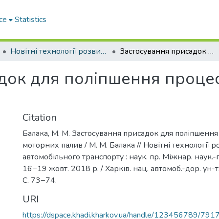
ce
Statistics
Новітні технології розвитку автомобільного транспорту
Застосування присадок для поліпшення процесу згоряння моторних палив
док для поліпшення проце
Citation
Балака, М. М. Застосування присадок для поліпшенн
моторних палив / М. М. Балака // Новітні технології 
автомобільного транспорту : наук. пр. Міжнар. наук.-п
16−19 жовт. 2018 р. / Харків. нац. автомоб.-дор. ун-т.
С. 73−74.
URI
https://dspace.khadi.kharkov.ua/handle/123456789/791