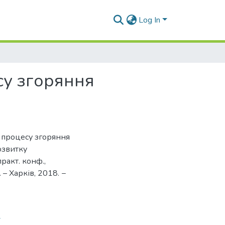
Log In
су згоряння
я процесу згоряння
розвитку
ракт. конф.,
 – Харків, 2018. −
7