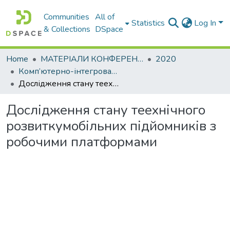
Communities
All of
Statistics
Log In
& Collections
DSpace
Home
МАТЕРІАЛИ КОНФЕРЕНЦІЙ
2020
Комп’ютерно-інтегровані технології автоматизації технологічних процесів на транспорті та у виробництві. Секція: Проблеми прийняття рішень у дорожньо-будівельній галузі
Дослідження стану теехнічного розвиткумобільних підйомників з робочими платформами
Дослідження стану теехнічного
розвиткумобільних підйомників з
робочими платформами