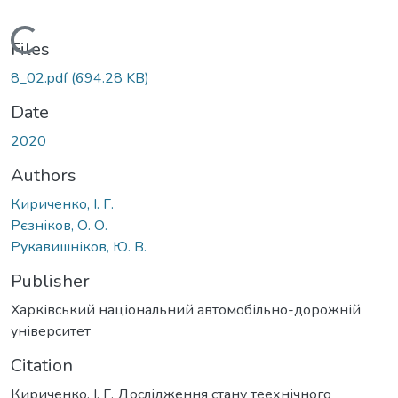
Loading...
Files
8_02.pdf
(694.28 KB)
Date
2020
Authors
Кириченко, І. Г.
Рєзніков, О. О.
Рукавишніков, Ю. В.
Publisher
Харківський національний автомобільно-дорожній
університет
Citation
Кириченко, І. Г. Дослідження стану теехнічного