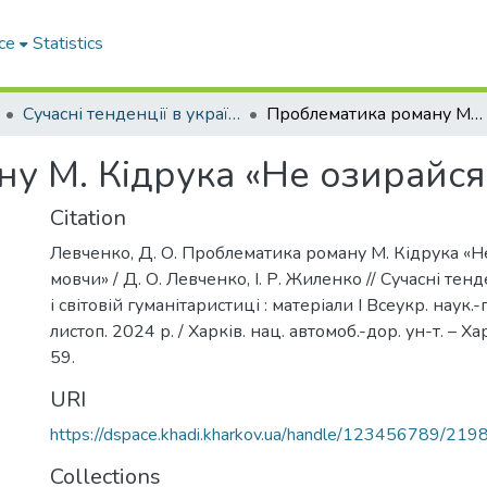
ce
Statistics
Сучасні тенденції в українській і світовій гуманітаристиці
Проблематика роману М. Кідрука «Не озирайся і мовчи»
у М. Кідрука «Не озирайся 
Citation
Левченко, Д. О. Проблематика роману М. Кідрука «Не
мовчи» / Д. О. Левченко, І. Р. Жиленко // Сучасні тенд
і світовій гуманітаристиці : матеріали І Всеукр. наук.-
листоп. 2024 р. / Харків. нац. автомоб.-дор. ун-т. – Хар
59.
URI
https://dspace.khadi.kharkov.ua/handle/123456789/219
Collections