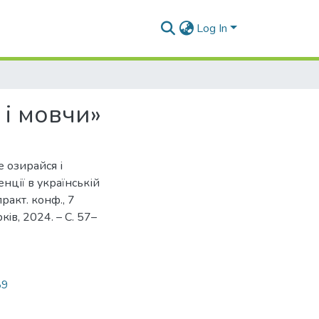
Log In
і мовчи»
 озирайся і
енції в українській
практ. конф., 7
кiв, 2024. – С. 57–
89