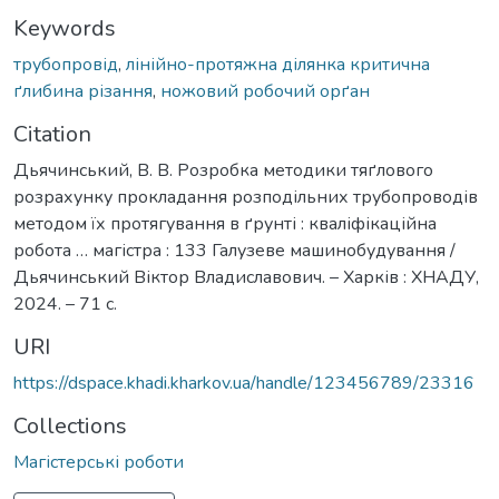
Keywords
трубопровід
,
лінійно-протяжна ділянка критична
ґлибина різання
,
ножовий робочий орґан
Citation
Дьячинський, В. В. Розробка методики тяґлового
розрахунку прокладання розподільних трубопроводів
методом їх протягування в ґрунті : кваліфікаційна
робота … магістра : 133 Галузеве машинобудування /
Дьячинський Віктор Владиславович. – Харків : ХНАДУ,
2024. – 71 с.
URI
https://dspace.khadi.kharkov.ua/handle/123456789/23316
Collections
Магістерські роботи