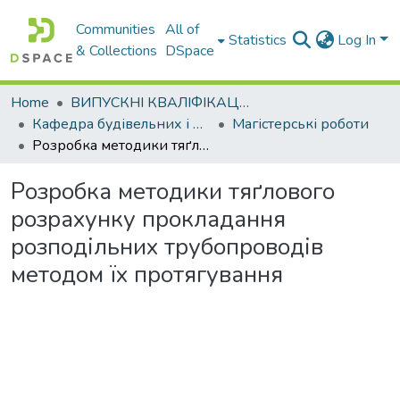
Communities
All of
Statistics
Log In
& Collections
DSpace
Home
ВИПУСКНІ КВАЛІФІКАЦІЙНІ РОБОТИ
Кафедра будівельних і дорожніх машин
Магістерські роботи
Розробка методики тяґлового розрахунку прокладання розподільних трубопроводів методом їх протягування
Розробка методики тяґлового
розрахунку прокладання
розподільних трубопроводів
методом їх протягування