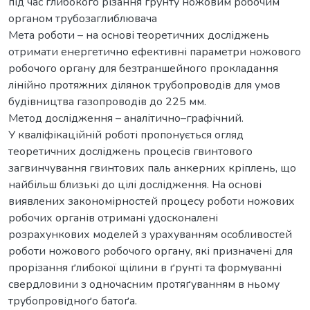
під час глибокого різання грунту ножовим робочим
органом трубозаглиблювача
Мета роботи – на основі теоретичних досліджень
отримати енергетично ефективні параметри ножового
робочого органу для безтраншейного прокладання
лінійно протяжних ділянок трубопроводів для умов
будівництва газопроводів до 225 мм.
Метод дослідження – аналітично–графічний.
У кваліфікаційній роботі пропонується огляд
теоретичних досліджень процесів гвинтового
загвинчування гвинтових паль анкерних кріплень, що
найбільш близькі до цілі дослідження. На основі
виявлених закономірностей процесу роботи ножових
робочих органів отримані удосконалені
розрахункових моделей з урахуванням особливостей
роботи ножового робочого органу, які призначені для
прорізання ґлибокої щілини в ґрунті та формуванні
свердловини з одночасним протяґуванням в ньому
трубопровідноґо батоґа.