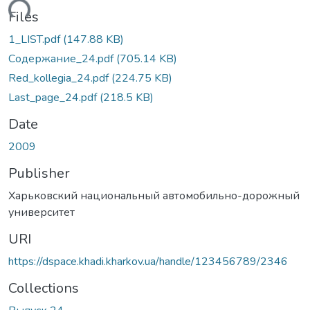
oading...
Files
1_LIST.pdf
(147.88 KB)
Содержание_24.pdf
(705.14 KB)
Red_kollegia_24.pdf
(224.75 KB)
Last_page_24.pdf
(218.5 KB)
Date
2009
Publisher
Харьковский национальный автомобильно-дорожный
университет
URI
https://dspace.khadi.kharkov.ua/handle/123456789/2346
Collections