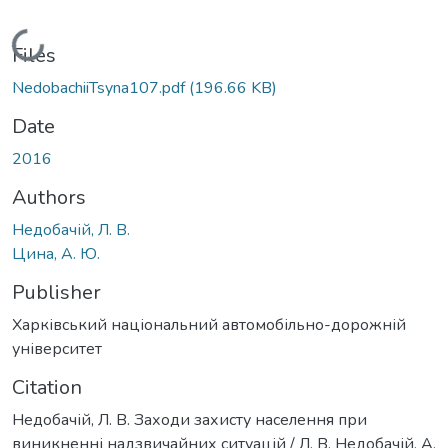
Loading...
Files
NedobachiiTsyna107.pdf
(196.66 KB)
Date
2016
Authors
Недобачій, Л. В.
Цина, А. Ю.
Publisher
Харківський національний автомобільно-дорожній
університет
Citation
Недобачій, Л. В. Заходи захисту населення при
виникненні надзвичайних ситуацій / Л. В. Недобачій, А.