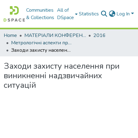
Communities
All of
Statistics
Log In
& Collections
DSpace
Home
МАТЕРІАЛИ КОНФЕРЕНЦІЙ
2016
Метрологічні аспекти прийняття рішень в умовах роботи на техногенно небезпечних об’єктах
Заходи захисту населення при виникненні надзвичайних ситуацій
Заходи захисту населення при
виникненні надзвичайних
ситуацій