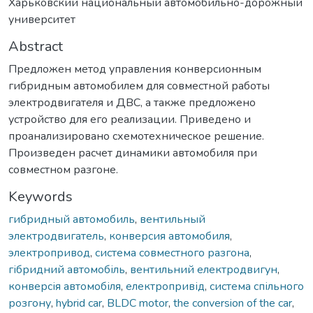
Харьковский национальный автомобильно-дорожный
университет
Abstract
Предложен метод управления конверсионным
гибридным автомобилем для совместной работы
электродвигателя и ДВС, а также предложено
устройство для его реализации. Приведено и
проанализировано схемотехническое решение.
Произведен расчет динамики автомобиля при
совместном разгоне.
Keywords
гибридный автомобиль
,
вентильный
электродвигатель
,
конверсия автомобиля
,
электропривод
,
система совместного разгона
,
гібридний автомобіль
,
вентильний електродвигун
,
конверсія автомобіля
,
електропривід
,
система спільного
розгону
,
hybrid car
,
BLDC motor
,
the conversion of the car
,