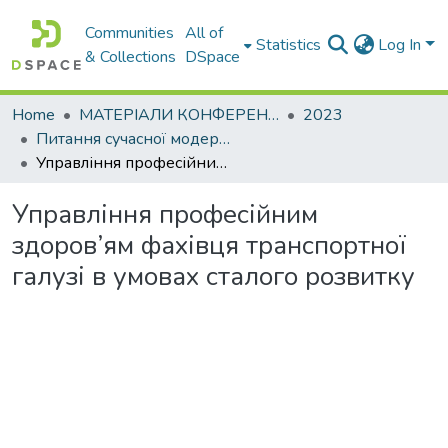
Communities
All of
Statistics
Log In
& Collections
DSpace
Home
МАТЕРІАЛИ КОНФЕРЕНЦІЙ
2023
Питання сучасної модернізації науки та освіти
Управління професійним здоров’ям фахівця транспортної галузі в умовах сталого розвитку
Управління професійним
здоров’ям фахівця транспортної
галузі в умовах сталого розвитку