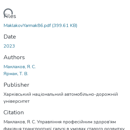
Loading...
Files
MaklakovYarmak86.pdf
(399.61 KB)
Date
2023
Authors
Маклаков, Я. С.
Ярмак, Т. В.
Publisher
Харківський національний автомобільно-дорожній
університет
Citation
Маклаков, Я. С. Управління професійним здоров’ям
фахівця транспортної галузі в умовах сталого розвитку